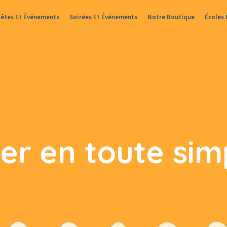
Fêtes Et Événements
Soirées Et Événements
Notre Boutique
Écoles 
ner en toute simp