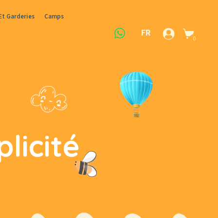
Et Garderies
Camps
FR
0
licité