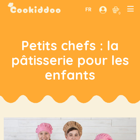
FR
0
Petits chefs : la
pâtisserie pour les
enfants