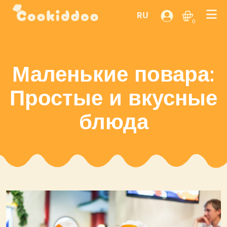
RU
0
Маленькие повара:
Простые и вкусные
блюда