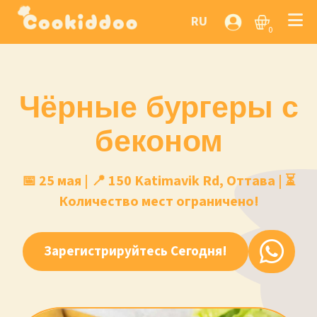
RU
0
Чёрные бургеры с
беконом
📅 25 мая | 📍 150 Katimavik Rd, Оттава | ⏳
Количество мест ограничено!
Зарегистрируйтесь Сегодня!