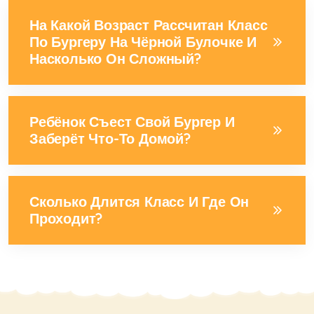
На Какой Возраст Рассчитан Класс
По Бургеру На Чёрной Булочке И
Насколько Он Сложный?
Ребёнок Съест Свой Бургер И
Заберёт Что-То Домой?
Сколько Длится Класс И Где Он
Проходит?