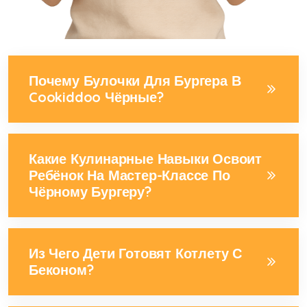
Почему Булочки Для Бургера В
Cookiddoo Чёрные?
Какие Кулинарные Навыки Освоит
Ребёнок На Мастер-Классе По
Чёрному Бургеру?
Из Чего Дети Готовят Котлету С
Беконом?