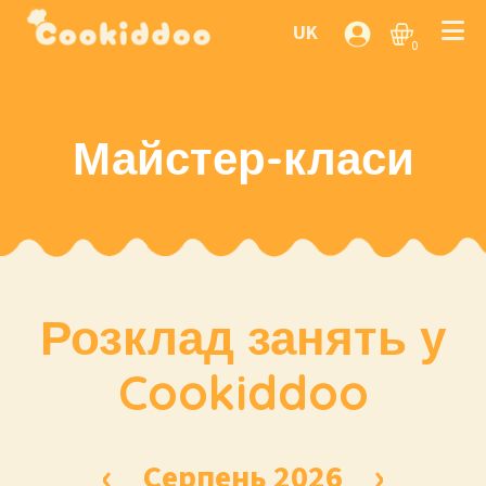
UK
0
Майстер-класи
Розклад занять у
Cookiddoo
‹
›
Серпень 2026