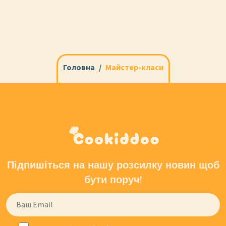
Головна
Майстер-класи
Підпишіться на нашу розсилку новин щоб
бути поруч!