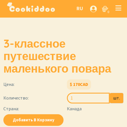
RU
0
3-классное
путешествие
маленького повара
Цена:
$
170
CAD
Количество:
шт.
Страна:
Канада
Добавить В Корзину