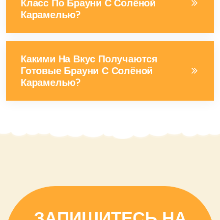
Класс По Брауни С Солёной
Карамелью?
Какими На Вкус Получаются
Готовые Брауни С Солёной
Карамелью?
ЗАПИШИТЕСЬ НА