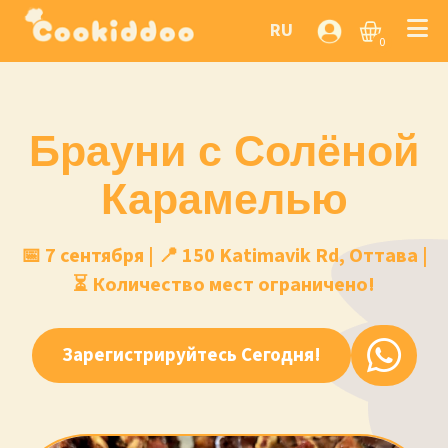
RU
0
Брауни с Солёной
Карамелью
📅 7 сентября | 📍 150 Katimavik Rd, Оттава |
⏳ Количество мест ограничено!
Зарегистрируйтесь Сегодня!