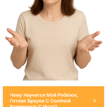
Чему Научится Мой Ребёнок,
Готовя Брауни С Солёной
Карамелью С Нуля?