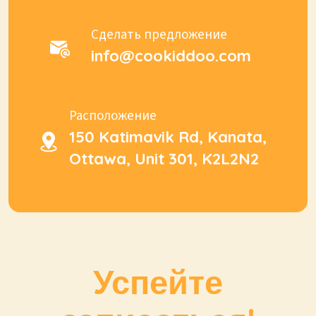
Сделать предложение
info@cookiddoo.com
Расположение
150 Katimavik Rd, Kanata,
Ottawa, Unit 301, K2L2N2
Успейте