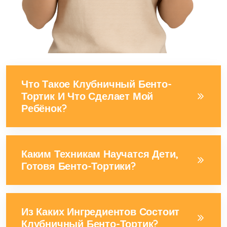
Что Такое Клубничный Бенто-
Тортик И Что Сделает Мой
Ребёнок?
Каким Техникам Научатся Дети,
Готовя Бенто-Тортики?
Из Каких Ингредиентов Состоит
Клубничный Бенто-Тортик?