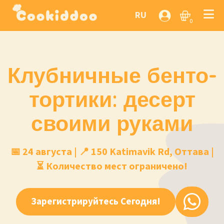
RU
0
Клубничные бенто-
тортики: десерт
своими руками
📅 24 августа | 📍 150 Katimavik Rd, Оттава |
⏳ Количество мест ограничено!
Зарегистрируйтесь Сегодня!