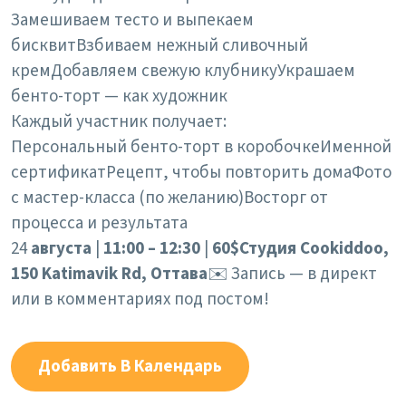
Замешиваем тесто и выпекаем
бисквит
Взбиваем нежный сливочный
крем
Добавляем свежую клубнику
Украшаем
бенто-торт — как художник
Каждый участник получает:
Персональный бенто-торт в коробочке
Именной
сертификат
Рецепт, чтобы повторить дома
Фото
с мастер-класса (по желанию)
Восторг от
процесса и результата
24
августа
|
11:00 – 12:30
|
60$
Студия Cookiddoo,
150 Katimavik Rd, Оттава
✉️ Запись — в директ
или в комментариях под постом!
Добавить В Календарь