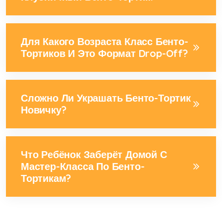
Для Какого Возраста Класс Бенто-
Тортиков И Это Формат Drop-Off?
Сложно Ли Украшать Бенто-Тортик
Новичку?
Что Ребёнок Заберёт Домой С
Мастер-Класса По Бенто-
Тортикам?