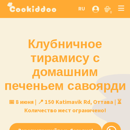
RU
0
Клубничное
тирамису с
домашним
печеньем савоярди
📅 8 июня | 📍 150 Katimavik Rd, Оттава | ⏳
Количество мест ограничено!