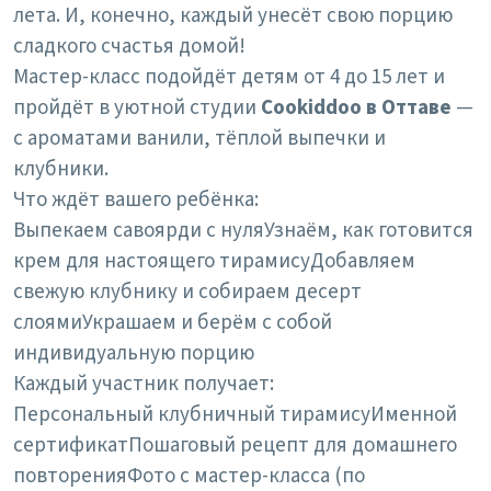
лета. И, конечно, каждый унесёт свою порцию
сладкого счастья домой!
Мастер-класс подойдёт детям от 4 до 15 лет и
пройдёт в уютной студии
Cookiddoo в Оттаве
—
с ароматами ванили, тёплой выпечки и
клубники.
Что ждёт вашего ребёнка:
Выпекаем савоярди с нуля
Узнаём, как готовится
крем для настоящего тирамису
Добавляем
свежую клубнику и собираем десерт
слоями
Украшаем и берём с собой
индивидуальную порцию
Каждый участник получает:
Персональный клубничный тирамису
Именной
сертификат
Пошаговый рецепт для домашнего
повторения
Фото с мастер-класса (по