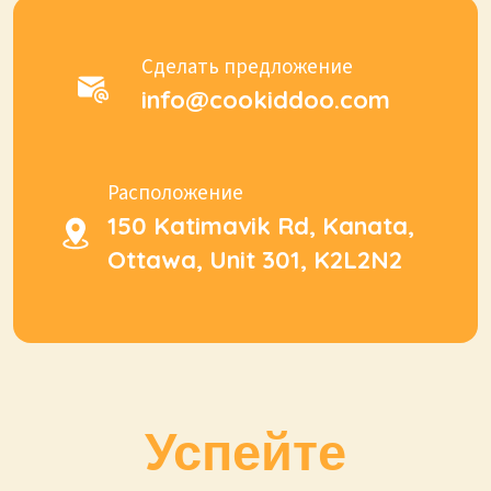
Сделать предложение
info@cookiddoo.com
Расположение
150 Katimavik Rd, Kanata,
Ottawa, Unit 301, K2L2N2
Успейте