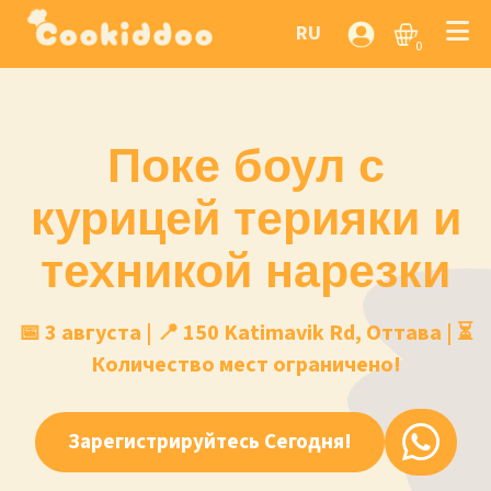
RU
0
Поке боул с
курицей терияки и
техникой нарезки
📅 3 августа | 📍 150 Katimavik Rd, Оттава | ⏳
Количество мест ограничено!
Зарегистрируйтесь Сегодня!