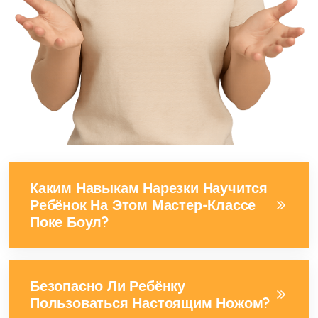
Каким Навыкам Нарезки Научится
Ребёнок На Этом Мастер-Классе
Поке Боул?
Безопасно Ли Ребёнку
Пользоваться Настоящим Ножом?