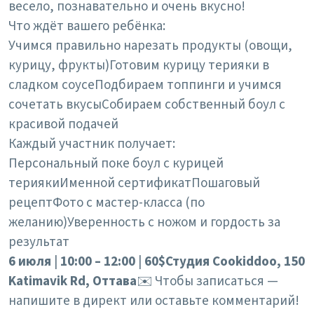
весело, познавательно и очень вкусно!
Что ждёт вашего ребёнка:
Учимся правильно нарезать продукты (овощи,
курицу, фрукты)
Готовим курицу терияки в
сладком соусе
Подбираем топпинги и учимся
сочетать вкусы
Собираем собственный боул с
красивой подачей
Каждый участник получает:
Персональный поке боул с курицей
терияки
Именной сертификат
Пошаговый
рецепт
Фото с мастер-класса (по
желанию)
Уверенность с ножом и гордость за
результат
6 июля
|
10:00 – 12:00
|
60$
Студия Cookiddoo, 150
Katimavik Rd, Оттава
✉️ Чтобы записаться —
напишите в директ или оставьте комментарий!