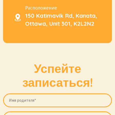
Расположение
150 Katimavik Rd, Kanata,
Ottawa, Unit 301, K2L2N2
Успейте
записаться!