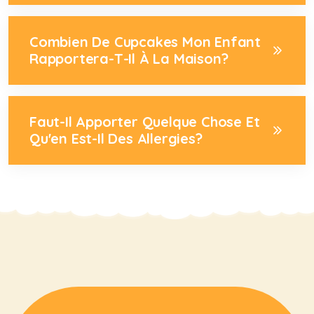
Combien De Cupcakes Mon Enfant
Rapportera-T-Il À La Maison?
Faut-Il Apporter Quelque Chose Et
Qu'en Est-Il Des Allergies?