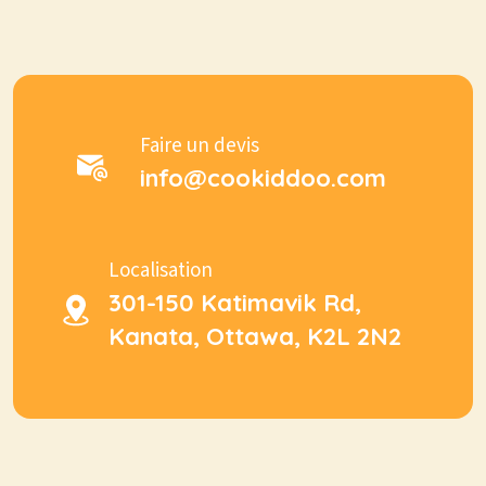
Faire un devis
info@cookiddoo.com
Localisation
301-150 Katimavik Rd,
Kanata, Ottawa, K2L 2N2