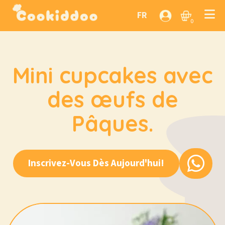
FR
0
Mini cupcakes avec
des œufs de
Pâques.
Inscrivez-Vous Dès Aujourd'hui!