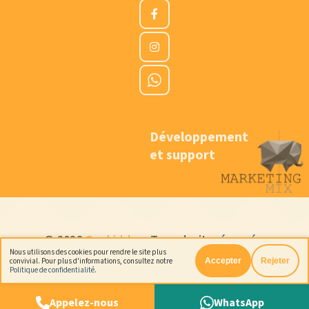
Développement
et support
© 2026
Cookiddoo
. Tous droits réservés.
Nous utilisons des cookies pour rendre le site plus
Conditions générales
Politique de confidentialité
convivial. Pour plus d'informations, consultez notre
Accepter
Rejeter
Politique de confidentialité
.
Appelez-nous
WhatsApp