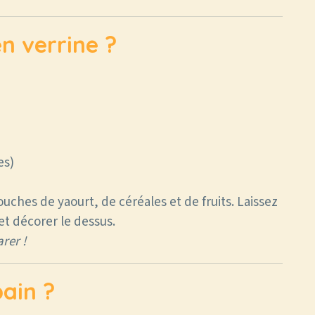
n verrine ?
es)
uches de yaourt, de céréales et de fruits. Laissez
et décorer le dessus.
rer !
pain ?