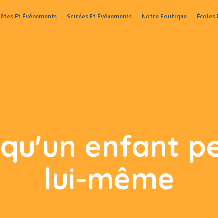
Fêtes Et Événements
Soirées Et Événements
Notre Boutique
Écoles 
 qu'un enfant pe
lui-même