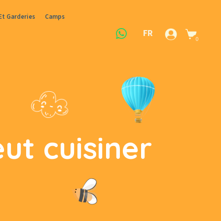
Et Garderies
Camps
FR
0
ut cuisiner